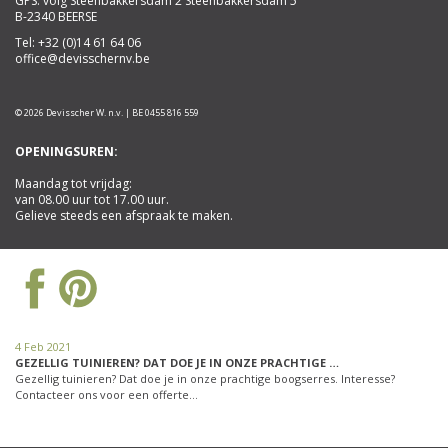
GPS: volg Steenbakkersdam 2 Steenbakkersdam 5
B-2340 BEERSE
Tel:
+32 (0)14 61 64 06
office@devisschernv.be
© 2026 Devisscher W. n.v. | BE 0455 816 559
OPENINGSUREN:
Maandag tot vrijdag:
van 08.00 uur tot 17.00 uur.
Gelieve steeds een afspraak te maken.
4 Feb 2021
GEZELLIG TUINIEREN? DAT DOE JE IN ONZE PRACHTIGE …
Gezellig tuinieren? Dat doe je in onze prachtige boogserres. Interesse?
Contacteer ons voor een offerte…