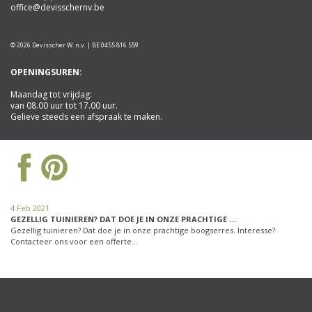
office@devisschernv.be
© 2026 Devisscher W. n.v. | BE 0455 816 559
OPENINGSUREN:
Maandag tot vrijdag:
van 08.00 uur tot 17.00 uur.
Gelieve steeds een afspraak te maken.
4 Feb 2021
GEZELLIG TUINIEREN? DAT DOE JE IN ONZE PRACHTIGE …
Gezellig tuinieren? Dat doe je in onze prachtige boogserres. Interesse?
Contacteer ons voor een offerte…