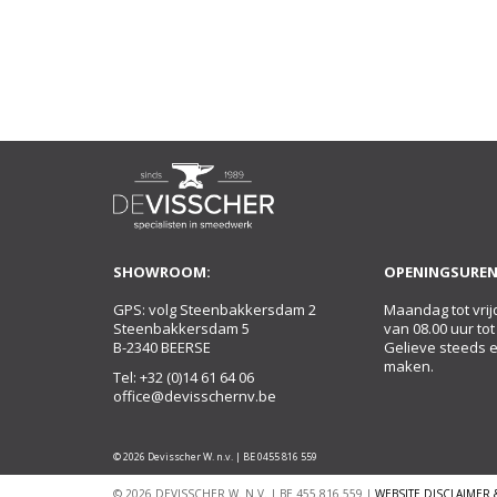
SHOWROOM:
OPENINGSUREN
GPS: volg Steenbakkersdam 2
Maandag tot vrij
Steenbakkersdam 5
van 08.00 uur tot
B-2340 BEERSE
Gelieve steeds 
maken.
Tel:
+32 (0)14 61 64 06
office@devisschernv.be
© 2026 Devisscher W. n.v. | BE 0455 816 559
© 2026 DEVISSCHER W. N.V. | BE 455.816.559 |
WEBSITE DISCLAIMER 