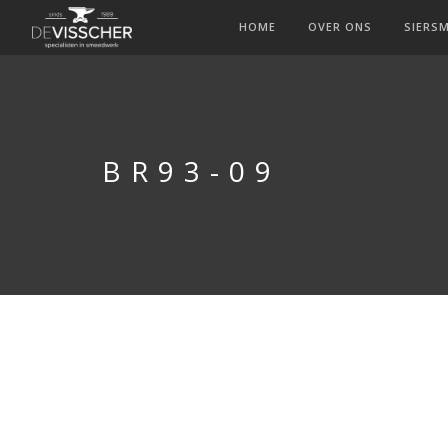
HOME
OVER ONS
SIERS
BR93-09