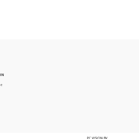
 IN
ze
PC VISION BV