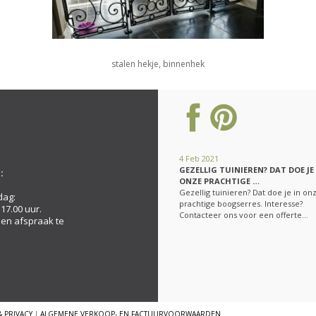
stalen hekje, binnenhek
4 Feb 2021
GEZELLIG TUINIEREN? DAT DOE JE
:
ONZE PRACHTIGE …
Gezellig tuinieren? Dat doe je in on
dag:
prachtige boogserres. Interesse?
 17.00 uur.
Contacteer ons voor een offerte…
een afspraak te
& PRIVACY
|
ALGEMENE VERKOOP- EN FACTUURVOORWAARDEN