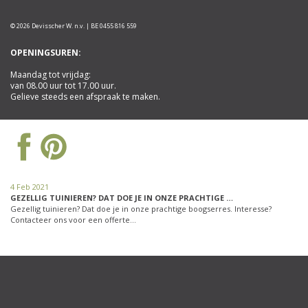
© 2026 Devisscher W. n.v. | BE 0455 816 559
OPENINGSUREN:
Maandag tot vrijdag:
van 08.00 uur tot 17.00 uur.
Gelieve steeds een afspraak te maken.
4 Feb 2021
GEZELLIG TUINIEREN? DAT DOE JE IN ONZE PRACHTIGE …
Gezellig tuinieren? Dat doe je in onze prachtige boogserres. Interesse?
Contacteer ons voor een offerte…