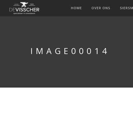
HOME
OVER ONS
SIERS
IMAGE00014