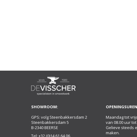
SHOWROOM:
OPENINGSUREN
GPS: volg Steenbakkersdam 2
Maandag tot vrij
Steenbakkersdam 5
van 08.00 uur tot
B-2340 BEERSE
Gelieve steeds 
maken.
Tel:
+32 (0)14 61 64 06