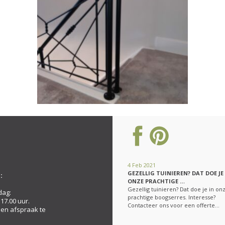
4 Feb 2021
GEZELLIG TUINIEREN? DAT DOE JE
:
ONZE PRACHTIGE …
Gezellig tuinieren? Dat doe je in on
dag:
prachtige boogserres. Interesse?
 17.00 uur.
Contacteer ons voor een offerte…
een afspraak te