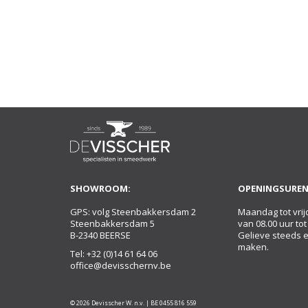
SHOWROOM:
OPENINGSUREN
GPS: volg Steenbakkersdam 2
Maandag tot vrij
Steenbakkersdam 5
van 08.00 uur tot
B-2340 BEERSE
Gelieve steeds 
maken.
Tel:
+32 (0)14 61 64 06
office@devisschernv.be
© 2026 Devisscher W. n.v. | BE 0455 816 559