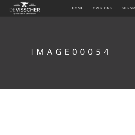
HOME
OVER ONS
SIERS
IMAGE00054