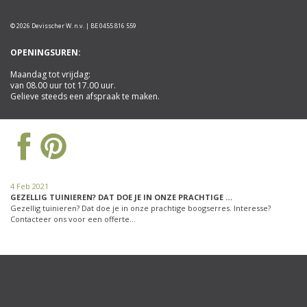
© 2026 Devisscher W. n.v. | BE 0455 816 559
OPENINGSUREN:
Maandag tot vrijdag:
van 08.00 uur tot 17.00 uur.
Gelieve steeds een afspraak te maken.
4 Feb 2021
GEZELLIG TUINIEREN? DAT DOE JE IN ONZE PRACHTIGE …
Gezellig tuinieren? Dat doe je in onze prachtige boogserres. Interesse?
Contacteer ons voor een offerte…