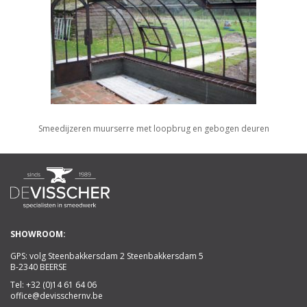
Smeedijzeren muurserre met loopbrug en gebogen deuren
SHOWROOM:
GPS: volg Steenbakkersdam 2 Steenbakkersdam 5
B-2340 BEERSE
Tel:
+32 (0)14 61 64 06
office@devisschernv.be