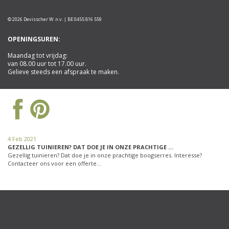
© 2026 Devisscher W. n.v. | BE 0455 816 559
OPENINGSUREN:
Maandag tot vrijdag:
van 08.00 uur tot 17.00 uur.
Gelieve steeds een afspraak te maken.
4 Feb 2021
GEZELLIG TUINIEREN? DAT DOE JE IN ONZE PRACHTIGE …
Gezellig tuinieren? Dat doe je in onze prachtige boogserres. Interesse?
Contacteer ons voor een offerte…