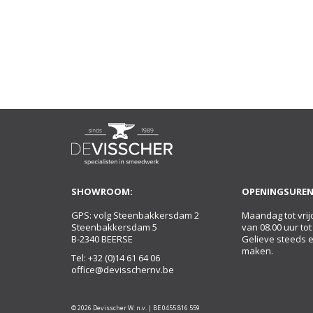
SHOWROOM:
OPENINGSUREN
GPS: volg Steenbakkersdam 2
Maandag tot vrij
Steenbakkersdam 5
van 08.00 uur tot
B-2340 BEERSE
Gelieve steeds 
maken.
Tel:
+32 (0)14 61 64 06
office@devisschernv.be
© 2026 Devisscher W. n.v. | BE 0455 816 559