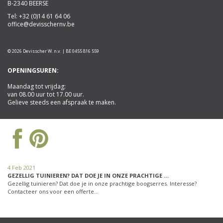
B-2340 BEERSE
Tel:
+32 (0)14 61 64 06
office@devisschernv.be
© 2026 Devisscher W. n.v. | BE 0455 816 559
OPENINGSUREN:
Maandag tot vrijdag:
van 08.00 uur tot 17.00 uur.
Gelieve steeds een afspraak te maken.
4 Feb 2021
GEZELLIG TUINIEREN? DAT DOE JE IN ONZE PRACHTIGE …
Gezellig tuinieren? Dat doe je in onze prachtige boogserres. Interesse?
Contacteer ons voor een offerte…