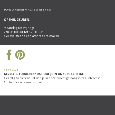
© 2026 Devisscher W. n.v. | BE 0455 816 559
OPENINGSUREN:
Maandag tot vrijdag:
van 08.00 uur tot 17.00 uur.
Gelieve steeds een afspraak te maken.
4 Feb 2021
GEZELLIG TUINIEREN? DAT DOE JE IN ONZE PRACHTIGE …
Gezellig tuinieren? Dat doe je in onze prachtige boogserres. Interesse?
Contacteer ons voor een offerte…