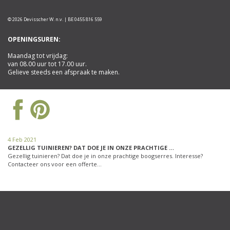
© 2026 Devisscher W. n.v. | BE 0455 816 559
OPENINGSUREN:
Maandag tot vrijdag:
van 08.00 uur tot 17.00 uur.
Gelieve steeds een afspraak te maken.
4 Feb 2021
GEZELLIG TUINIEREN? DAT DOE JE IN ONZE PRACHTIGE …
Gezellig tuinieren? Dat doe je in onze prachtige boogserres. Interesse?
Contacteer ons voor een offerte…