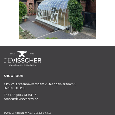
SHOWROOM:
GPS: volg Steenbakkersdam 2 Steenbakkersdam 5
B-2340 BEERSE
Tel:
+32 (0)14 61 64 06
office@devisschernv.be
© 2026 Devisscher W. n.v. | BE 0455 816 559