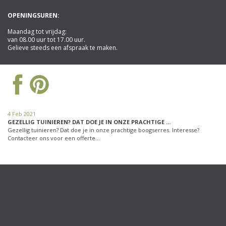
OPENINGSUREN:
Maandag tot vrijdag:
van 08.00 uur tot 17.00 uur.
Gelieve steeds een afspraak te maken.
4 Feb 2021
GEZELLIG TUINIEREN? DAT DOE JE IN ONZE PRACHTIGE …
Gezellig tuinieren? Dat doe je in onze prachtige boogserres. Interesse?
Contacteer ons voor een offerte…