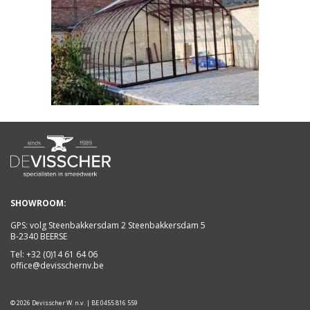
SHOWROOM:
GPS: volg Steenbakkersdam 2 Steenbakkersdam 5
B-2340 BEERSE
Tel:
+32 (0)14 61 64 06
office@devisschernv.be
© 2026 Devisscher W. n.v. | BE 0455 816 559