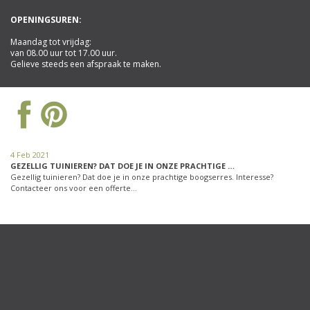
OPENINGSUREN:
Maandag tot vrijdag:
van 08.00 uur tot 17.00 uur.
Gelieve steeds een afspraak te maken.
4 Feb 2021
GEZELLIG TUINIEREN? DAT DOE JE IN ONZE PRACHTIGE …
Gezellig tuinieren? Dat doe je in onze prachtige boogserres. Interesse?
Contacteer ons voor een offerte…