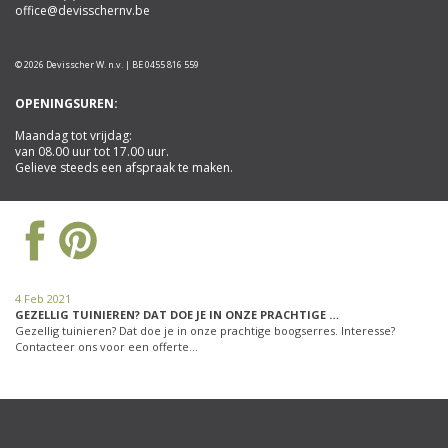
office@devisschernv.be
© 2026 Devisscher W. n.v. | BE 0455 816 559
OPENINGSUREN:
Maandag tot vrijdag:
van 08.00 uur tot 17.00 uur.
Gelieve steeds een afspraak te maken.
4 Feb 2021
GEZELLIG TUINIEREN? DAT DOE JE IN ONZE PRACHTIGE …
Gezellig tuinieren? Dat doe je in onze prachtige boogserres. Interesse?
Contacteer ons voor een offerte…