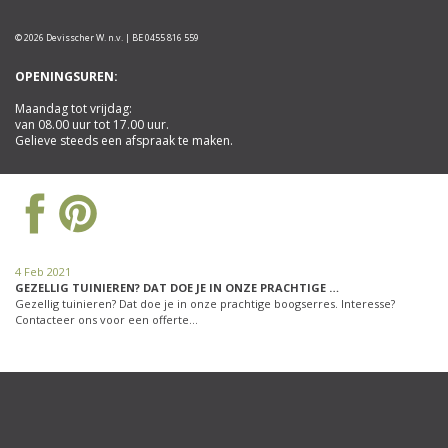
© 2026 Devisscher W. n.v. | BE 0455 816 559
OPENINGSUREN:
Maandag tot vrijdag:
van 08.00 uur tot 17.00 uur.
Gelieve steeds een afspraak te maken.
4 Feb 2021
GEZELLIG TUINIEREN? DAT DOE JE IN ONZE PRACHTIGE …
Gezellig tuinieren? Dat doe je in onze prachtige boogserres. Interesse?
Contacteer ons voor een offerte…