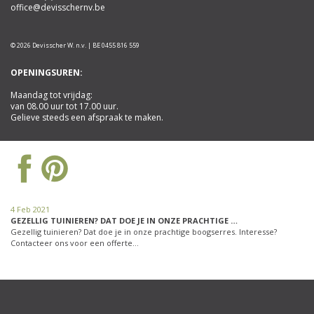
office@devisschernv.be
© 2026 Devisscher W. n.v. | BE 0455 816 559
OPENINGSUREN:
Maandag tot vrijdag:
van 08.00 uur tot 17.00 uur.
Gelieve steeds een afspraak te maken.
4 Feb 2021
GEZELLIG TUINIEREN? DAT DOE JE IN ONZE PRACHTIGE …
Gezellig tuinieren? Dat doe je in onze prachtige boogserres. Interesse?
Contacteer ons voor een offerte…