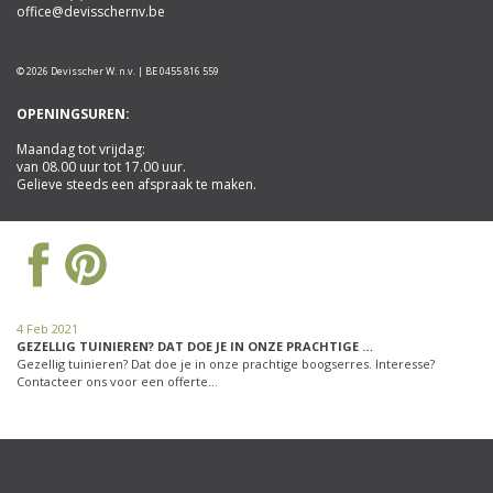
office@devisschernv.be
© 2026 Devisscher W. n.v. | BE 0455 816 559
OPENINGSUREN:
Maandag tot vrijdag:
van 08.00 uur tot 17.00 uur.
Gelieve steeds een afspraak te maken.
4 Feb 2021
GEZELLIG TUINIEREN? DAT DOE JE IN ONZE PRACHTIGE …
Gezellig tuinieren? Dat doe je in onze prachtige boogserres. Interesse?
Contacteer ons voor een offerte…