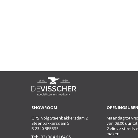
SHOWROOM:
OPENINGSUREN
GPS: volg Steenbakkersdam 2
Maandag tot vrij
Steenbakkersdam 5
van 08.00 uur tot
B-2340 BEERSE
Gelieve steeds 
maken.
Tel:
+32 (0)14 61 64 06