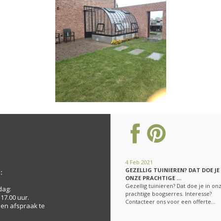
4 Feb 2021
GEZELLIG TUINIEREN? DAT DOE JE
:
ONZE PRACHTIGE …
Gezellig tuinieren? Dat doe je in on
dag:
prachtige boogserres. Interesse?
 17.00 uur.
Contacteer ons voor een offerte…
een afspraak te