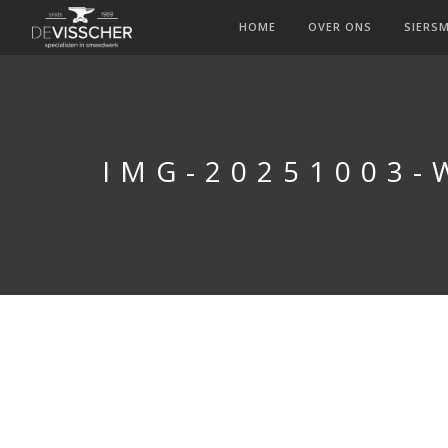
HOME
OVER ONS
SIERS
IMG-20251003-