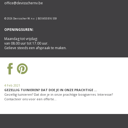
office@devisschernv.be
© 2026 Devisscher W. n.v. | BE 0455 816 559
OPENINGSUREN:
Maandag tot vrijdag:
van 08.00 uur tot 17.00 uur.
Gelieve steeds een afspraak te maken.
4 Feb 2021
GEZELLIG TUINIEREN? DAT DOE JE IN ONZE PRACHTIGE …
Gezellig tuinieren? Dat doe je in onze prachtige boogserres. Interesse?
Contacteer ons voor een offerte…