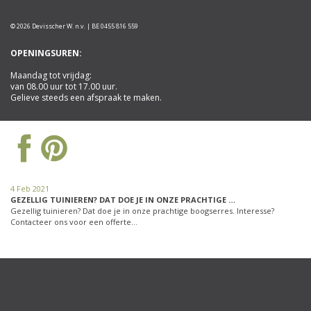
© 2026 Devisscher W. n.v. | BE 0455 816 559
OPENINGSUREN:
Maandag tot vrijdag:
van 08.00 uur tot 17.00 uur.
Gelieve steeds een afspraak te maken.
4 Feb 2021
GEZELLIG TUINIEREN? DAT DOE JE IN ONZE PRACHTIGE …
Gezellig tuinieren? Dat doe je in onze prachtige boogserres. Interesse?
Contacteer ons voor een offerte…