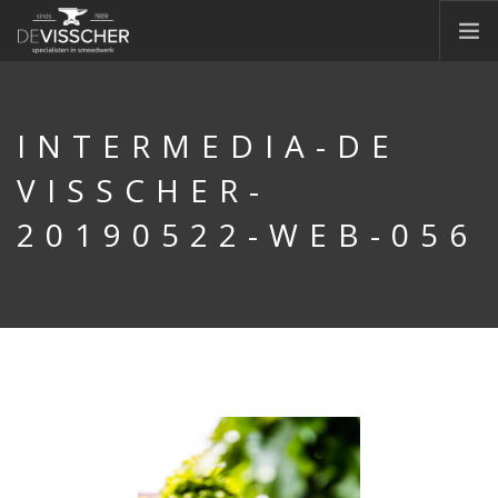
HOME
OVER ONS
INTERMEDIA-DE
SIERSMEEDWERK
VISSCHER-
CONTAINERS
20190522-WEB-056
CONSTRUCTIE
MACHINEPARK
NIEUWS
OFFERTE
VACATURES
CONTACT
DOORZOEK WEBSITE