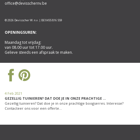
office@devisschernv.be
© 2026 Devisscher W. n.v. | BE 0455 816 559
OPENINGSUREN:
Maandag tot vrijdag:
van 08.00 uur tot 17.00 uur.
Gelieve steeds een afspraak te maken.
4 Feb 2021
GEZELLIG TUINIEREN? DAT DOE JE IN ONZE PRACHTIGE …
Gezellig tuinieren? Dat doe je in onze prachtige boogserres. Interesse?
Contacteer ons voor een offerte…