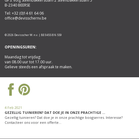
GPS: volg Steenbakkersdam 2 Steenbakkersdam 5
B-2340 BEERSE
Tel:
+32 (0)14 61 64 06
office@devisschernv.be
© 2026 Devisscher W. n.v. | BE 0455 816 559
OPENINGSUREN:
Maandag tot vrijdag:
van 08.00 uur tot 17.00 uur.
Gelieve steeds een afspraak te maken.
4 Feb 2021
GEZELLIG TUINIEREN? DAT DOE JE IN ONZE PRACHTIGE …
Gezellig tuinieren? Dat doe je in onze prachtige boogserres. Interesse?
Contacteer ons voor een offerte…