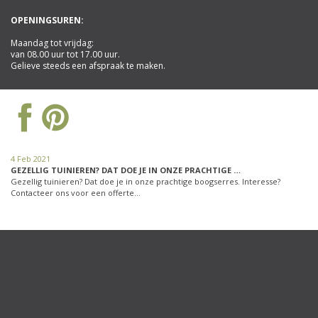
OPENINGSUREN:
Maandag tot vrijdag:
van 08.00 uur tot 17.00 uur.
Gelieve steeds een afspraak te maken.
4 Feb 2021
GEZELLIG TUINIEREN? DAT DOE JE IN ONZE PRACHTIGE …
Gezellig tuinieren? Dat doe je in onze prachtige boogserres. Interesse?
Contacteer ons voor een offerte…