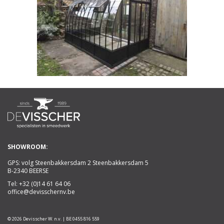
SHOWROOM:
GPS: volg Steenbakkersdam 2 Steenbakkersdam 5
B-2340 BEERSE
Tel:
+32 (0)14 61 64 06
office@devisschernv.be
© 2026 Devisscher W. n.v. | BE 0455 816 559