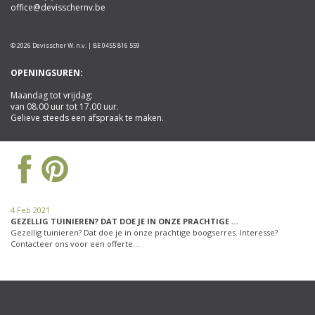
office@devisschernv.be
© 2026 Devisscher W. n.v. | BE 0455 816 559
OPENINGSUREN:
Maandag tot vrijdag:
van 08.00 uur tot 17.00 uur.
Gelieve steeds een afspraak te maken.
4 Feb 2021
GEZELLIG TUINIEREN? DAT DOE JE IN ONZE PRACHTIGE …
Gezellig tuinieren? Dat doe je in onze prachtige boogserres. Interesse?
Contacteer ons voor een offerte…