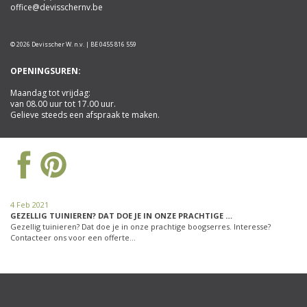
office@devisschernv.be
© 2026 Devisscher W. n.v. | BE 0455 816 559
OPENINGSUREN:
Maandag tot vrijdag:
van 08.00 uur tot 17.00 uur.
Gelieve steeds een afspraak te maken.
4 Feb 2021
GEZELLIG TUINIEREN? DAT DOE JE IN ONZE PRACHTIGE …
Gezellig tuinieren? Dat doe je in onze prachtige boogserres. Interesse?
Contacteer ons voor een offerte…