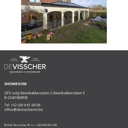
SHOWROOM:
GPS: volg Steenbakkersdam 2 Steenbakkersdam 5
B-2340 BEERSE
Tel:
+32 (0)14 61 64 06
office@devisschernv.be
© 2026 Devisscher W. n.v. | BE 0455 816 559