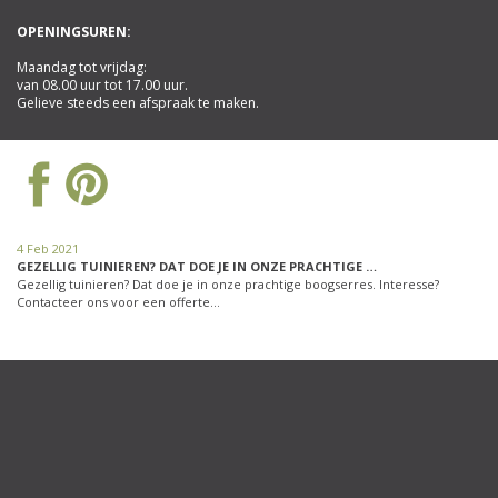
OPENINGSUREN:
Maandag tot vrijdag:
van 08.00 uur tot 17.00 uur.
Gelieve steeds een afspraak te maken.
4 Feb 2021
GEZELLIG TUINIEREN? DAT DOE JE IN ONZE PRACHTIGE …
Gezellig tuinieren? Dat doe je in onze prachtige boogserres. Interesse?
Contacteer ons voor een offerte…