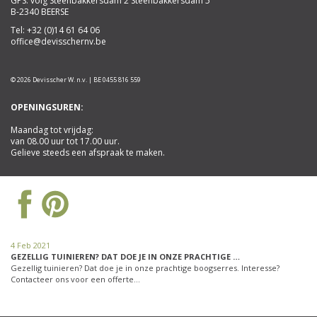
GPS: volg Steenbakkersdam 2 Steenbakkersdam 5
B-2340 BEERSE
Tel:
+32 (0)14 61 64 06
office@devisschernv.be
© 2026 Devisscher W. n.v. | BE 0455 816 559
OPENINGSUREN:
Maandag tot vrijdag:
van 08.00 uur tot 17.00 uur.
Gelieve steeds een afspraak te maken.
4 Feb 2021
GEZELLIG TUINIEREN? DAT DOE JE IN ONZE PRACHTIGE …
Gezellig tuinieren? Dat doe je in onze prachtige boogserres. Interesse?
Contacteer ons voor een offerte…