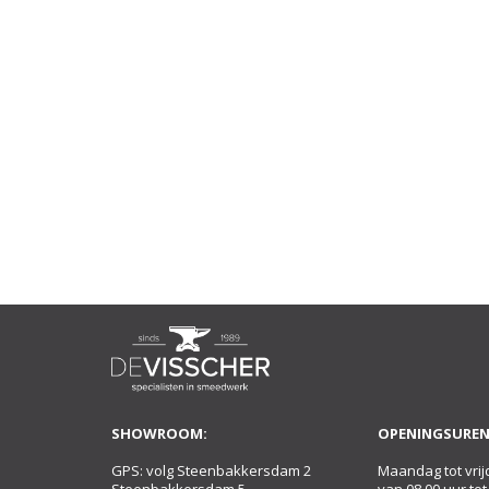
SHOWROOM:
OPENINGSUREN
GPS: volg Steenbakkersdam 2
Maandag tot vrij
Steenbakkersdam 5
van 08.00 uur tot