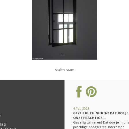
stalen raam
4 Feb 2021
GEZELLIG TUINIEREN? DAT DOE JE
:
ONZE PRACHTIGE …
Gezellig tuinieren? Dat doe je in on
dag:
prachtige boogserres. Interesse?
 17.00 uur.