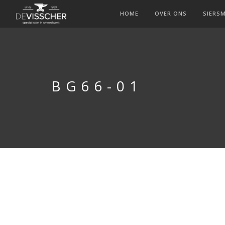
HOME
OVER ONS
SIERS
BG66-01