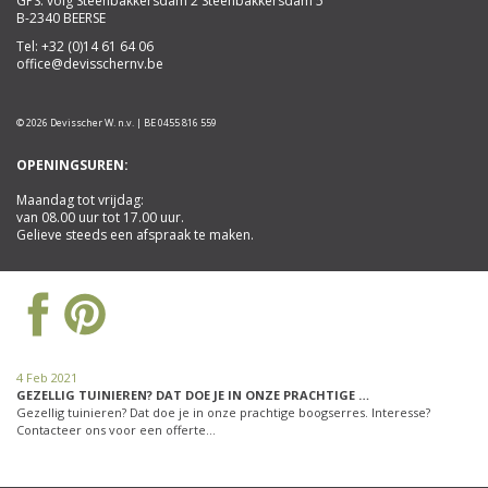
GPS: volg Steenbakkersdam 2 Steenbakkersdam 5
B-2340 BEERSE
Tel:
+32 (0)14 61 64 06
office@devisschernv.be
© 2026 Devisscher W. n.v. | BE 0455 816 559
OPENINGSUREN:
Maandag tot vrijdag:
van 08.00 uur tot 17.00 uur.
Gelieve steeds een afspraak te maken.
4 Feb 2021
GEZELLIG TUINIEREN? DAT DOE JE IN ONZE PRACHTIGE …
Gezellig tuinieren? Dat doe je in onze prachtige boogserres. Interesse?
Contacteer ons voor een offerte…