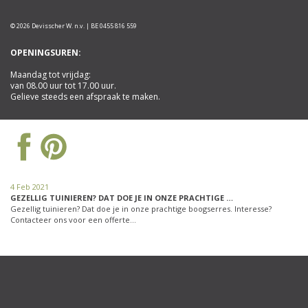
© 2026 Devisscher W. n.v. | BE 0455 816 559
OPENINGSUREN:
Maandag tot vrijdag:
van 08.00 uur tot 17.00 uur.
Gelieve steeds een afspraak te maken.
4 Feb 2021
GEZELLIG TUINIEREN? DAT DOE JE IN ONZE PRACHTIGE …
Gezellig tuinieren? Dat doe je in onze prachtige boogserres. Interesse?
Contacteer ons voor een offerte…