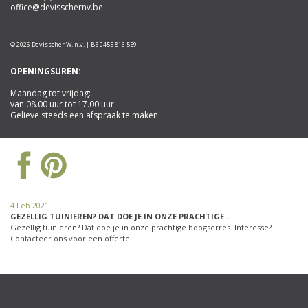
office@devisschernv.be
© 2026 Devisscher W. n.v. | BE 0455 816 559
OPENINGSUREN:
Maandag tot vrijdag:
van 08.00 uur tot 17.00 uur.
Gelieve steeds een afspraak te maken.
4 Feb 2021
GEZELLIG TUINIEREN? DAT DOE JE IN ONZE PRACHTIGE …
Gezellig tuinieren? Dat doe je in onze prachtige boogserres. Interesse?
Contacteer ons voor een offerte…