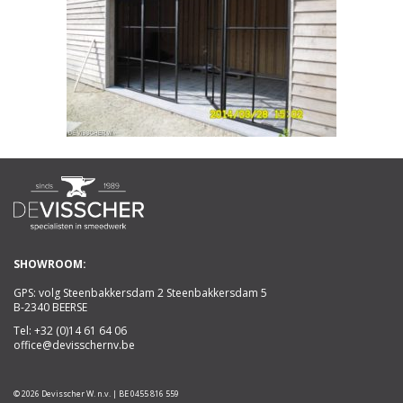
SHOWROOM:
GPS: volg Steenbakkersdam 2 Steenbakkersdam 5
B-2340 BEERSE
Tel:
+32 (0)14 61 64 06
office@devisschernv.be
© 2026 Devisscher W. n.v. | BE 0455 816 559