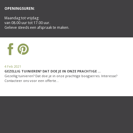
OPENINGSUREN:
Maandag tot vrijdag:
van 08.00 uur tot 17.00 uur.
Gelieve steeds een afspraak te maken.
4 Feb 2021
GEZELLIG TUINIEREN? DAT DOE JE IN ONZE PRACHTIGE …
Gezellig tuinieren? Dat doe je in onze prachtige boogserres. Interesse?
Contacteer ons voor een offerte…