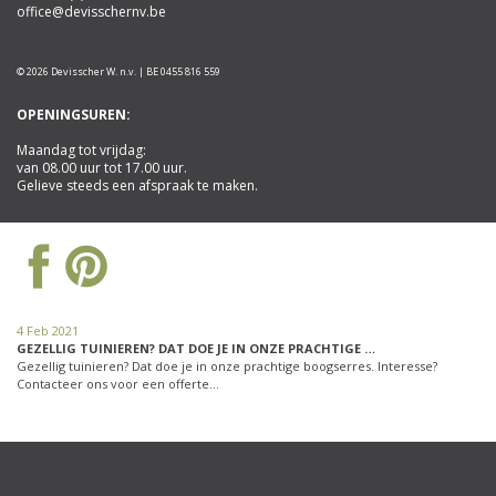
office@devisschernv.be
© 2026 Devisscher W. n.v. | BE 0455 816 559
OPENINGSUREN:
Maandag tot vrijdag:
van 08.00 uur tot 17.00 uur.
Gelieve steeds een afspraak te maken.
4 Feb 2021
GEZELLIG TUINIEREN? DAT DOE JE IN ONZE PRACHTIGE …
Gezellig tuinieren? Dat doe je in onze prachtige boogserres. Interesse?
Contacteer ons voor een offerte…