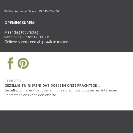
© 2026 Devisscher W. n.v. | BE 0455 816 559
OPENINGSUREN:
Maandag tot vrijdag:
van 08.00 uur tot 17.00 uur.
Gelieve steeds een afspraak te maken.
4 Feb 2021
GEZELLIG TUINIEREN? DAT DOE JE IN ONZE PRACHTIGE …
Gezellig tuinieren? Dat doe je in onze prachtige boogserres. Interesse?
Contacteer ons voor een offerte…