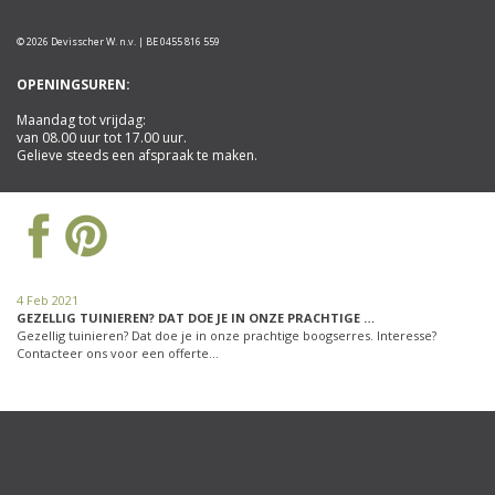
© 2026 Devisscher W. n.v. | BE 0455 816 559
OPENINGSUREN:
Maandag tot vrijdag:
van 08.00 uur tot 17.00 uur.
Gelieve steeds een afspraak te maken.
4 Feb 2021
GEZELLIG TUINIEREN? DAT DOE JE IN ONZE PRACHTIGE …
Gezellig tuinieren? Dat doe je in onze prachtige boogserres. Interesse?
Contacteer ons voor een offerte…