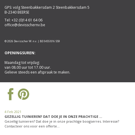
GPS: volg Steenbakkersdam 2 Steenbakkersdam 5
B-2340 BEERSE
Tel:
+32 (0)14 61 64 06
office@devisschernv.be
© 2026 Devisscher W. n.v. | BE 0455 816 559
OPENINGSUREN:
Maandag tot vrijdag:
van 08.00 uur tot 17.00 uur.
Gelieve steeds een afspraak te maken.
4 Feb 2021
GEZELLIG TUINIEREN? DAT DOE JE IN ONZE PRACHTIGE …
Gezellig tuinieren? Dat doe je in onze prachtige boogserres. Interesse?
Contacteer ons voor een offerte…