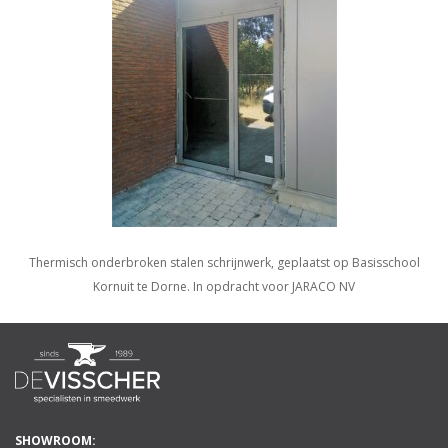
Thermisch onderbroken stalen schrijnwerk, geplaatst op Basisschool
Kornuit te Dorne. In opdracht voor JARACO NV
SHOWROOM: