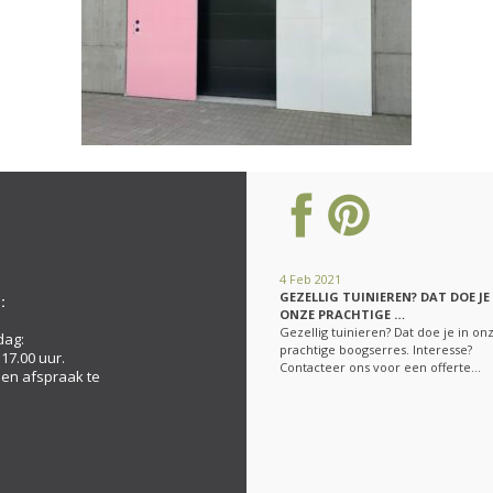
4 Feb 2021
GEZELLIG TUINIEREN? DAT DOE JE
:
ONZE PRACHTIGE …
Gezellig tuinieren? Dat doe je in on
dag:
prachtige boogserres. Interesse?
 17.00 uur.
Contacteer ons voor een offerte…
een afspraak te