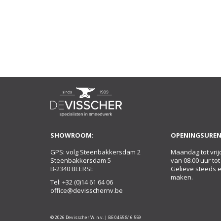
SHOWROOM:
OPENINGSUREN
GPS: volg Steenbakkersdam 2
Maandag tot vrij
Steenbakkersdam 5
van 08.00 uur tot
B-2340 BEERSE
Gelieve steeds 
maken.
Tel:
+32 (0)14 61 64 06
office@devisschernv.be
© 2026 Devisscher W. n.v. | BE 0455 816 559