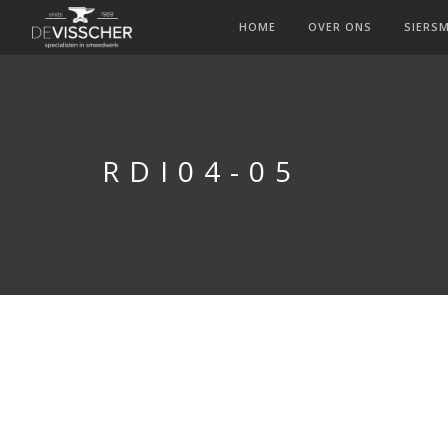
HOME
OVER ONS
SIERS
RDI04-05