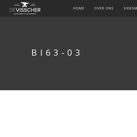
HOME
OVER ONS
SIERS
BI63-03