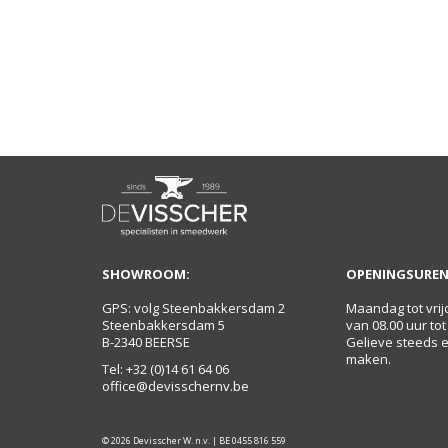
SHOWROOM:
OPENINGSUREN
GPS: volg Steenbakkersdam 2
Maandag tot vrij
Steenbakkersdam 5
van 08.00 uur tot
B-2340 BEERSE
Gelieve steeds 
maken.
Tel:
+32 (0)14 61 64 06
office@devisschernv.be
© 2026 Devisscher W. n.v. | BE 0455 816 559