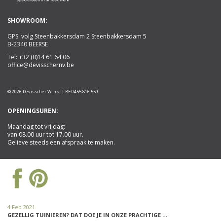
SHOWROOM:
GPS: volg Steenbakkersdam 2 Steenbakkersdam 5
B-2340 BEERSE
Tel:
+32 (0)14 61 64 06
office@devisschernv.be
© 2026 Devisscher W. n.v. | BE 0455 816 559
OPENINGSUREN:
Maandag tot vrijdag:
van 08.00 uur tot 17.00 uur.
Gelieve steeds een afspraak te maken.
4 Feb 2021
GEZELLIG TUINIEREN? DAT DOE JE IN ONZE PRACHTIGE …