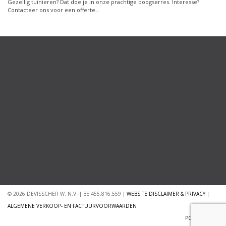
Gezellig tuinieren? Dat doe je in onze prachtige boogserres. Interesse?
Contacteer ons voor een offerte…
© 2026 DEVISSCHER W. N.V. | BE 455.816.559 |
WEBSITE DISCLAIMER & PRIVACY
|
ALGEMENE VERKOOP- EN FACTUURVOORWAARDEN
PC VISION BV