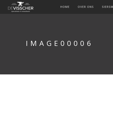
HOME
OVER ONS
SIERS
IMAGE00006