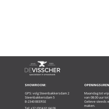
SHOWROOM:
OPENINGSUREN
GPS: volg Steenbakkersdam 2
Maandag tot vrij
Steenbakkersdam 5
van 08.00 uur tot
B-2340 BEERSE
Gelieve steeds 
maken.
Tel:
+32 (0)14 61 64 06