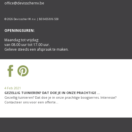
office@devisschernv.be
© 2026 Devisscher W. n.v. | BE 0455 816 559
OPENINGSUREN:
Maandag tot vrijdag:
van 08.00 uur tot 17.00 uur.
Gelieve steeds een afspraak te maken.
4 Feb 2021
GEZELLIG TUINIEREN? DAT DOE JE IN ONZE PRACHTIGE …
Gezellig tuinieren? Dat doe je in onze prachtige boogserres. Interesse?
Contacteer ons voor een offerte…