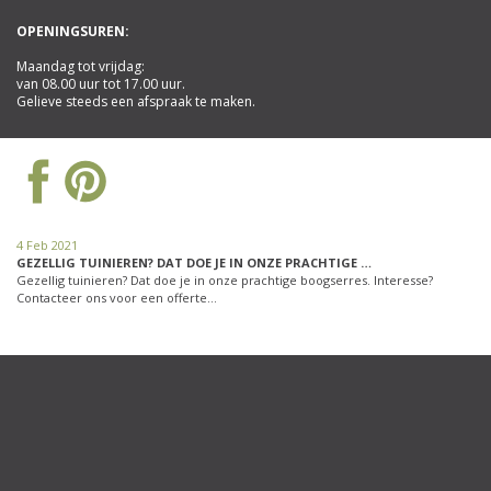
OPENINGSUREN:
Maandag tot vrijdag:
van 08.00 uur tot 17.00 uur.
Gelieve steeds een afspraak te maken.
4 Feb 2021
GEZELLIG TUINIEREN? DAT DOE JE IN ONZE PRACHTIGE …
Gezellig tuinieren? Dat doe je in onze prachtige boogserres. Interesse?
Contacteer ons voor een offerte…