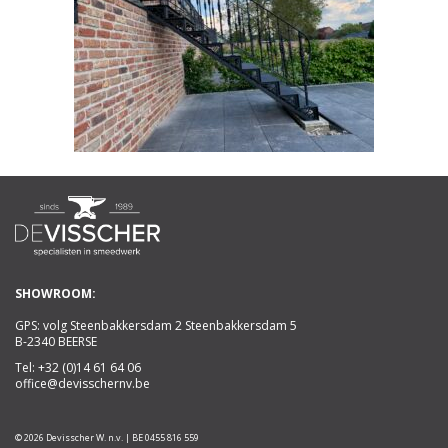
SHOWROOM:
GPS: volg Steenbakkersdam 2 Steenbakkersdam 5
B-2340 BEERSE
Tel:
+32 (0)14 61 64 06
office@devisschernv.be
© 2026 Devisscher W. n.v. | BE 0455 816 559