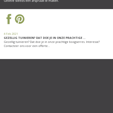
Gelieve steeds een afspraak te maken.
4 Feb 2021
GEZELLIG TUINIEREN? DAT DOE JE IN ONZE PRACHTIGE …
Gezellig tuinieren? Dat doe je in onze prachtige boogserres. Interesse?
Contacteer ons voor een offerte…