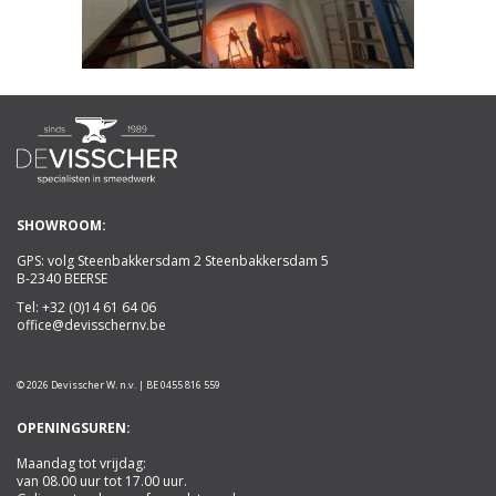
SHOWROOM:
GPS: volg Steenbakkersdam 2 Steenbakkersdam 5
B-2340 BEERSE
Tel:
+32 (0)14 61 64 06
office@devisschernv.be
© 2026 Devisscher W. n.v. | BE 0455 816 559
OPENINGSUREN:
Maandag tot vrijdag:
van 08.00 uur tot 17.00 uur.