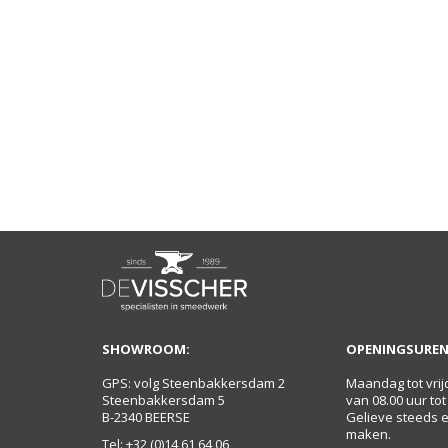
SHOWROOM:
OPENINGSUREN
GPS: volg Steenbakkersdam 2
Maandag tot vrij
Steenbakkersdam 5
van 08.00 uur tot
B-2340 BEERSE
Gelieve steeds 
maken.
Tel:
+32 (0)14 61 64 06