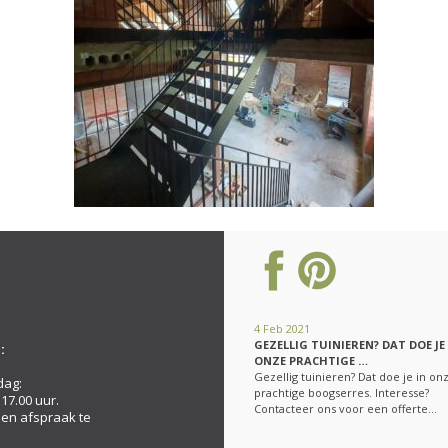
4 Feb 2021
GEZELLIG TUINIEREN? DAT DOE JE
:
ONZE PRACHTIGE …
Gezellig tuinieren? Dat doe je in on
dag:
prachtige boogserres. Interesse?
 17.00 uur.
Contacteer ons voor een offerte…
een afspraak te