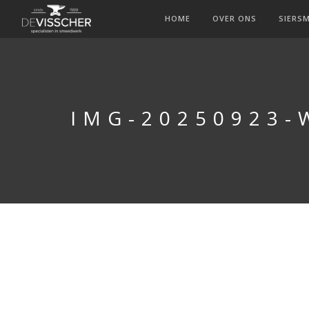
HOME
OVER ONS
SIERS
IMG-20250923-