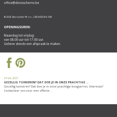
office@devisschernv.be
© 2026 Devisscher W. n.v. | BE 0455 816 559
OPENINGSUREN:
Maandag tot vrijdag:
van 08.00 uur tot 17.00 uur.
Gelieve steeds een afspraak te maken.
4 Feb 2021
GEZELLIG TUINIEREN? DAT DOE JE IN ONZE PRACHTIGE …
Gezellig tuinieren? Dat doe je in onze prachtige boogserres. Interesse?
Contacteer ons voor een offerte…