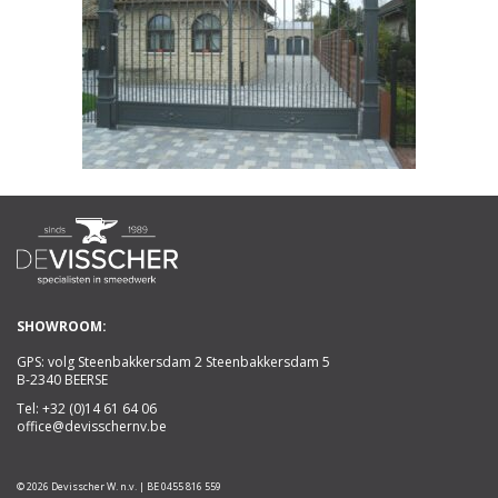
SHOWROOM:
GPS: volg Steenbakkersdam 2 Steenbakkersdam 5
B-2340 BEERSE
Tel:
+32 (0)14 61 64 06
office@devisschernv.be
© 2026 Devisscher W. n.v. | BE 0455 816 559