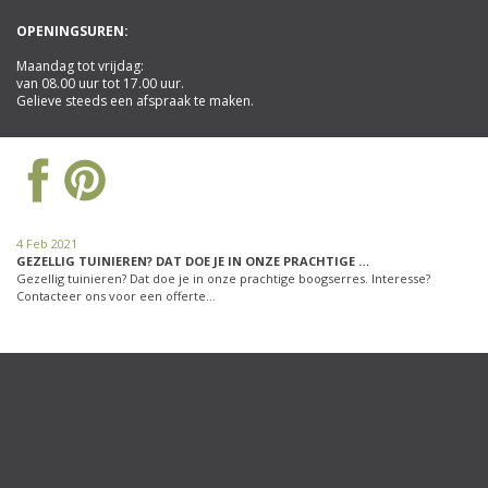
OPENINGSUREN:
Maandag tot vrijdag:
van 08.00 uur tot 17.00 uur.
Gelieve steeds een afspraak te maken.
4 Feb 2021
GEZELLIG TUINIEREN? DAT DOE JE IN ONZE PRACHTIGE …
Gezellig tuinieren? Dat doe je in onze prachtige boogserres. Interesse?
Contacteer ons voor een offerte…