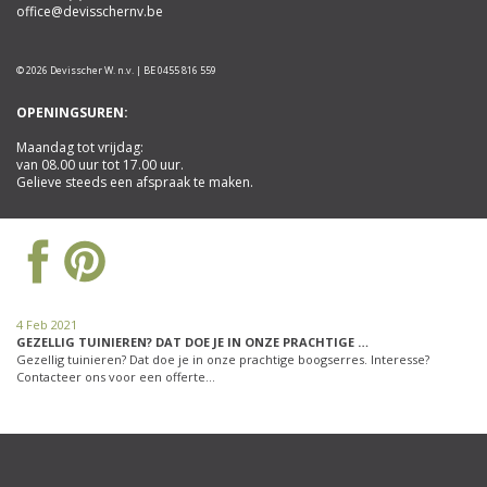
office@devisschernv.be
© 2026 Devisscher W. n.v. | BE 0455 816 559
OPENINGSUREN:
Maandag tot vrijdag:
van 08.00 uur tot 17.00 uur.
Gelieve steeds een afspraak te maken.
4 Feb 2021
GEZELLIG TUINIEREN? DAT DOE JE IN ONZE PRACHTIGE …
Gezellig tuinieren? Dat doe je in onze prachtige boogserres. Interesse?
Contacteer ons voor een offerte…