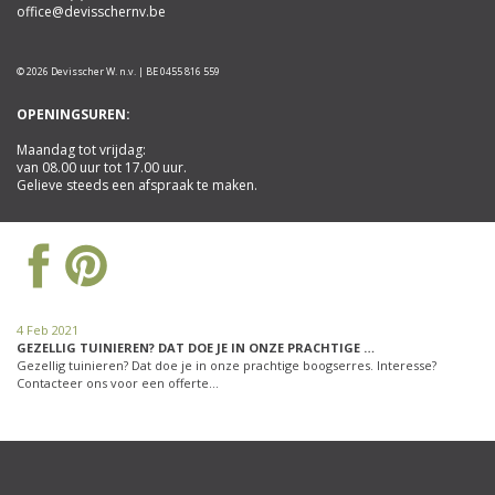
office@devisschernv.be
© 2026 Devisscher W. n.v. | BE 0455 816 559
OPENINGSUREN:
Maandag tot vrijdag:
van 08.00 uur tot 17.00 uur.
Gelieve steeds een afspraak te maken.
4 Feb 2021
GEZELLIG TUINIEREN? DAT DOE JE IN ONZE PRACHTIGE …
Gezellig tuinieren? Dat doe je in onze prachtige boogserres. Interesse?
Contacteer ons voor een offerte…