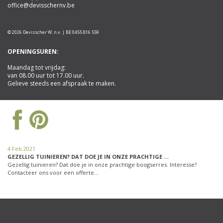
office@devisschernv.be
© 2026 Devisscher W. n.v. | BE 0455 816 559
OPENINGSUREN:
Maandag tot vrijdag:
van 08.00 uur tot 17.00 uur.
Gelieve steeds een afspraak te maken.
4 Feb 2021
GEZELLIG TUINIEREN? DAT DOE JE IN ONZE PRACHTIGE …
Gezellig tuinieren? Dat doe je in onze prachtige boogserres. Interesse?
Contacteer ons voor een offerte…